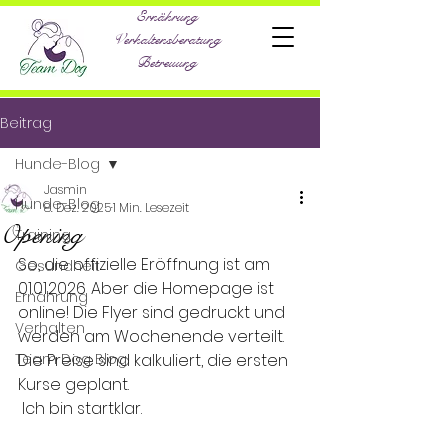
Ernährung
Verhaltensberatung
Betreuung
Beitrag
Hunde-Blog
Jasmin
Hunde-Blog
8. Dez. 2025
1 Min. Lesezeit
Opening
Training
So, die offizielle Eröffnung ist am 
Gesundheit
01.01.2026. Aber die Homepage ist 
Ernährung
online! Die Flyer sind gedruckt und 
Verhalten
werden am Wochenende verteilt. 
Team Dog Blog
Die Preise sind kalkuliert, die ersten 
Kurse geplant.
 Ich bin startklar. 