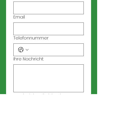
Email
Telefonnummer
Ihre Nachricht:
Ja, ich möchte den 
Newsletter abonnieren.
Senden
Der Schutz Ihrer Daten ist uns wichtig!