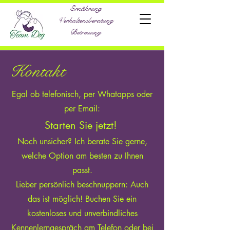
Ernährung
Verhaltensberatung
Betreuung
Kontakt
Egal ob telefonisch, per Whatapps oder
per Email:
Starten Sie jetzt!
Noch unsicher? Ich berate Sie gerne,
welche Option am besten zu Ihnen
passt.
Lieber persönlich beschnuppern: Auch
das ist möglich! Buchen Sie ein
kostenloses und unverbindliches
Kennenlerngespräch am Telefon oder bei